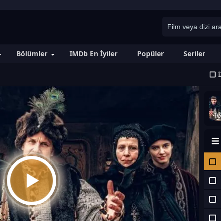
Bölümler
IMDb En İyiler
Popüler
Seriler
İ