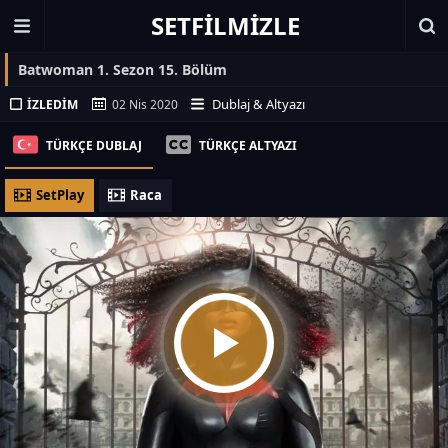
SETFILMIZLE
Batwoman 1. Sezon 15. Bölüm
Dublaj & Altyazı
İZLEDIM
02 Nis 2020
TÜRKÇE DUBLAJ
TÜRKÇE ALTYAZI
SetPlay
Raca