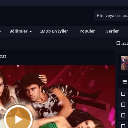
Bölümler
IMDb En İyiler
Popüler
Seriler
İZL
AZI