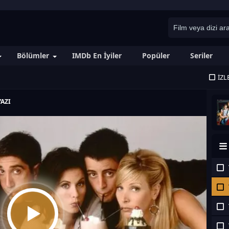
Bölümler
IMDb En İyiler
Popüler
Seriler
İZL
AZI