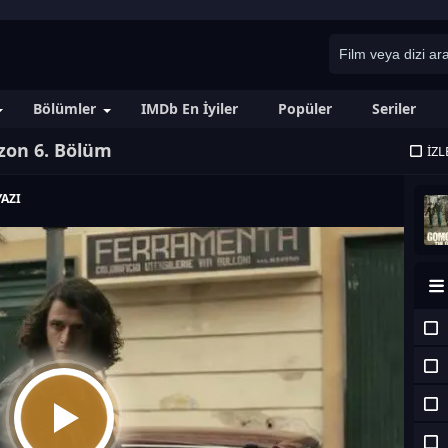
Bölümler
IMDb En İyiler
Popüler
Seriler
zon 6. Bölüm
İZL
AZI