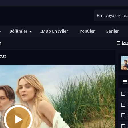
Bölümler
IMDb En İyiler
Popüler
Seriler
m
İZL
AZI