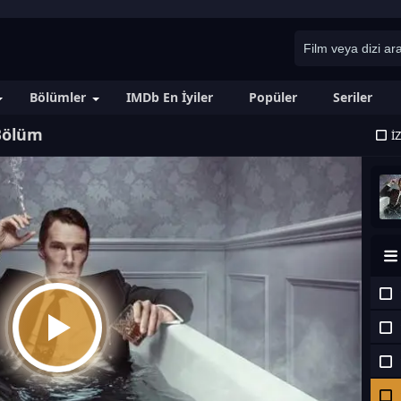
Bölümler
IMDb En İyiler
Popüler
Seriler
 Bölüm
İ