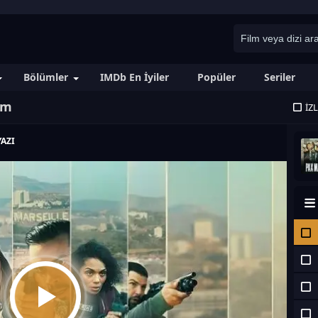
Bölümler
IMDb En İyiler
Popüler
Seriler
üm
İZ
AZI