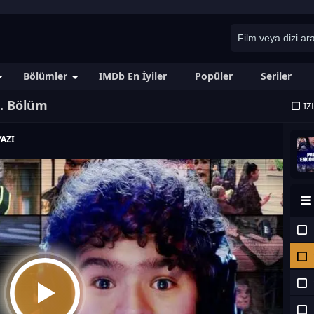
Bölümler
IMDb En İyiler
Popüler
Seriler
2. Bölüm
İZ
AZI