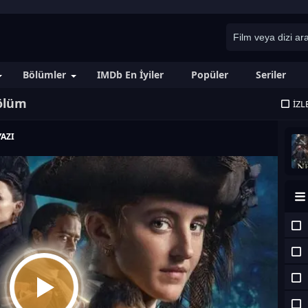
Bölümler
IMDb En İyiler
Popüler
Seriler
Bölüm
İZL
AZI