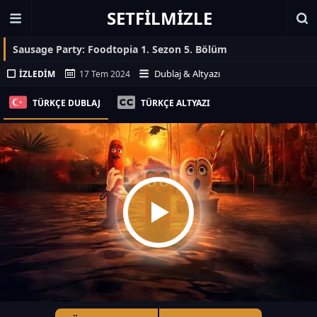
SETFILMIZLE
Sausage Party: Foodtopia 1. Sezon 5. Bölüm
Dublaj & Altyazı
İZLEDIM
17 Tem 2024
TÜRKÇE DUBLAJ
TÜRKÇE ALTYAZI