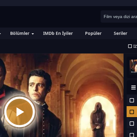
Bölümler
IMDb En İyiler
Popüler
Seriler
İ