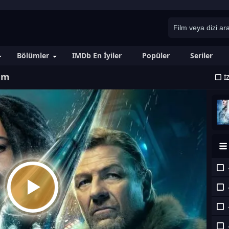
Bölümler
IMDb En İyiler
Popüler
Seriler
lüm
İ