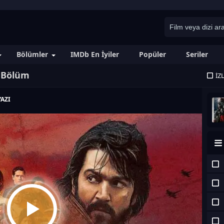
Bölümler
IMDb En İyiler
Popüler
Seriler
. Bölüm
İZ
AZI