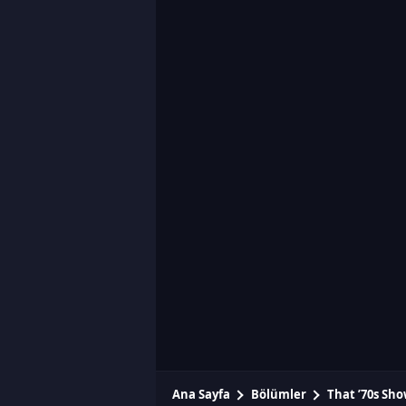
Ana Sayfa
Bölümler
That ’70s Sh