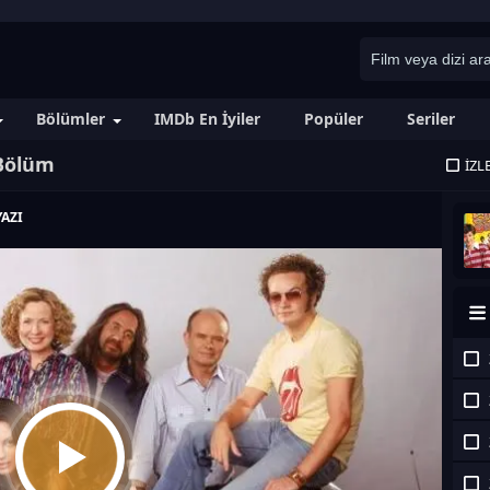
Bölümler
IMDb En İyiler
Popüler
Seriler
 Bölüm
İZL
AZI