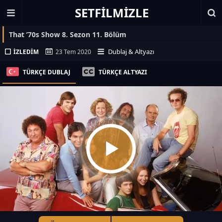
SETFILMIZLE
That ’70s Show 8. Sezon 11. Bölüm
Dublaj & Altyazı
İZLEDIM
23 Tem 2020
TÜRKÇE DUBLAJ
TÜRKÇE ALTYAZI