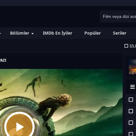
Bölümler
IMDb En İyiler
Popüler
Seriler
İZL
AZI