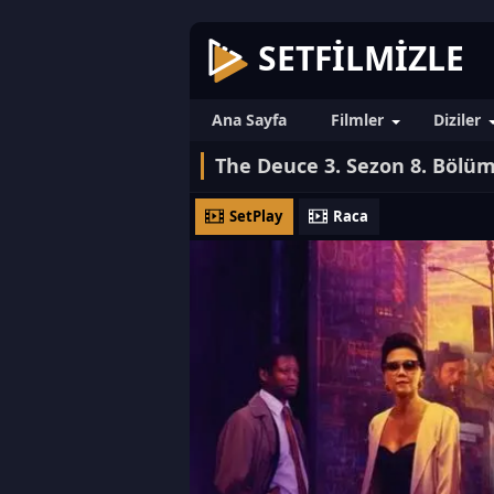
SETFILMIZLE
Ana Sayfa
Filmler
Diziler
The Deuce 3. Sezon 8. Bölü
SetPlay
Raca