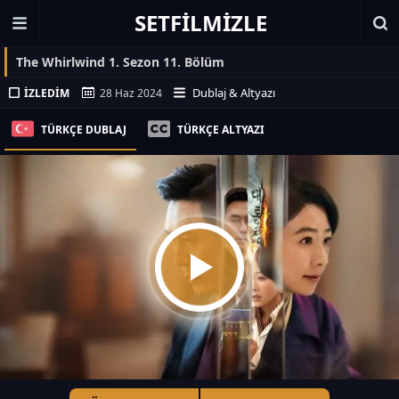
SETFILMIZLE
The Whirlwind 1. Sezon 11. Bölüm
Dublaj & Altyazı
İZLEDIM
28 Haz 2024
TÜRKÇE DUBLAJ
TÜRKÇE ALTYAZI