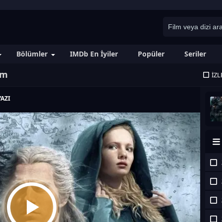
Bölümler
IMDb En İyiler
Popüler
Seriler
üm
İZL
AZI