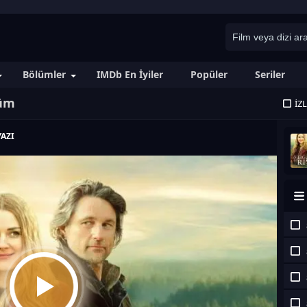
Bölümler
IMDb En İyiler
Popüler
Seriler
lüm
İZ
AZI