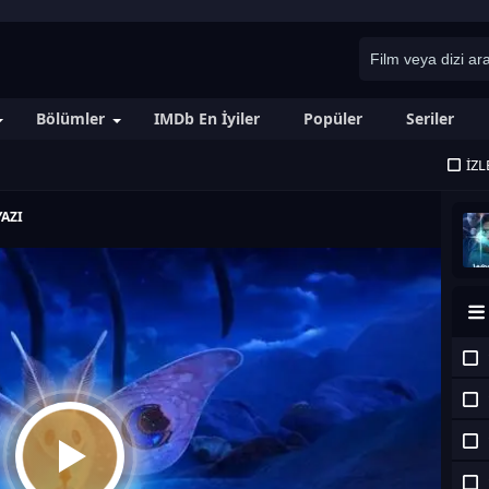
Bölümler
IMDb En İyiler
Popüler
Seriler
İZL
AZI