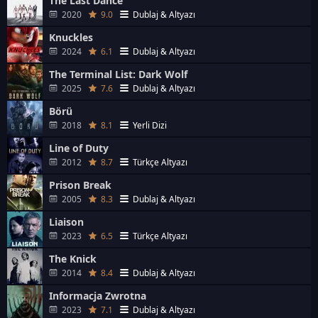
The Last Dance
2020
9.0
Dublaj & Altyazı
Knuckles
2024
6.1
Dublaj & Altyazı
The Terminal List: Dark Wolf
2025
7.6
Dublaj & Altyazı
Börü
2018
8.1
Yerli Dizi
Line of Duty
2012
8.7
Türkçe Altyazı
Prison Break
2005
8.3
Dublaj & Altyazı
Liaison
2023
6.5
Türkçe Altyazı
The Knick
2014
8.4
Dublaj & Altyazı
Informacja Zwrotna
2023
7.1
Dublaj & Altyazı