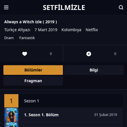
SETFILMIZLE
Always a Witch izle (
2019
)
Türkçe Altyazı
7 Mart 2019
Kolombiya
Netflix
Dram
Fantastik
0
0
Bölümler
Bilgi
Fragman
1
Sezon 1
1. Sezon 1. Bölüm
01 Şubat 2019