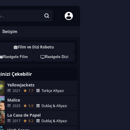
İletişim
Film ve Dizi Robotu
Rastgele Film
Rastgele Dizi
ginizi Çekebilir
Yellowjackets
2021
7.7
Türkçe Altyazı
Malice
2025
5.9
Dublaj & Altyazı
La Casa de Papel
2017
8.2
Dublaj & Altyazı