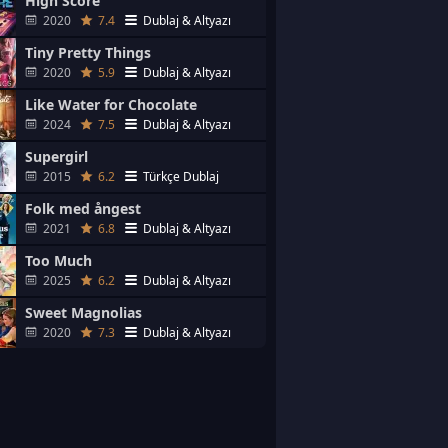
High Score
2020
7.4
Dublaj & Altyazı
Tiny Pretty Things
2020
5.9
Dublaj & Altyazı
Like Water for Chocolate
2024
7.5
Dublaj & Altyazı
Supergirl
2015
6.2
Türkçe Dublaj
Folk med ångest
2021
6.8
Dublaj & Altyazı
Too Much
2025
6.2
Dublaj & Altyazı
Sweet Magnolias
2020
7.3
Dublaj & Altyazı