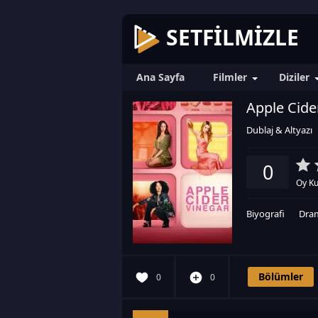
SETFILMIZLE
Ana Sayfa
Filmler
Diziler
Apple Cider
Dublaj & Altyazı
0
Oy Ku
Biyografi
Dra
Bölümler
0
0