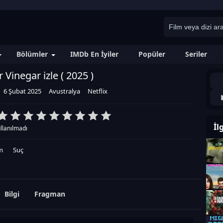
Bölümler
IMDb En İyiler
Popüler
Seriler
 Vinegar izle (
2025
)
6 Şubat 2025
Avustralya
Netflix
İl
llanılmadı
m
Suç
Bilgi
Fragman