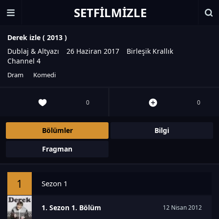
SETFILMIZLE
Derek izle (
2013
)
Dublaj & Altyazı
26 Haziran 2017
Birleşik Krallık
Channel 4
Dram
Komedi
0
0
Bölümler
Bilgi
Fragman
1
Sezon 1
1. Sezon 1. Bölüm
12 Nisan 2012