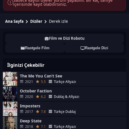
Sadece kayıtlı üyeler yorum yapabilir. Bir kaç saniye
içerisinde kayıt olabilirsiniz.
Derek izle
Ana Sayfa
Diziler
Film ve Dizi Robotu
Rastgele Film
Rastgele Dizi
İlginizi Çekebilir
The Me You Can’t See
2021
5.5
Türkçe Altyazı
October Faction
2020
6.2
Dublaj & Altyazı
Imposters
2017
7.8
Türkçe Dublaj
Deep State
2018
7.1
Türkçe Altyazı