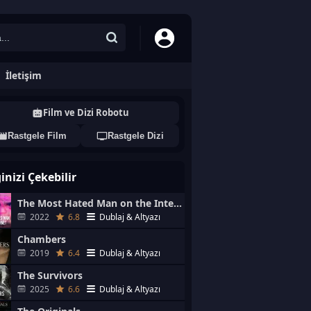
İletişim
Film ve Dizi Robotu
Rastgele Film
Rastgele Dizi
ginizi Çekebilir
The Most Hated Man on the Internet
2022
6.8
Dublaj & Altyazı
Chambers
2019
6.4
Dublaj & Altyazı
The Survivors
2025
6.6
Dublaj & Altyazı