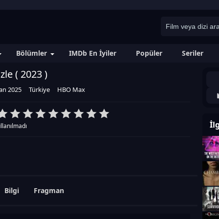
Bölümler
IMDb En İyiler
Popüler
Seriler
zle (
2023
)
an 2025
Türkiye
HBO Max
İl
llanılmadı
Bilgi
Fragman