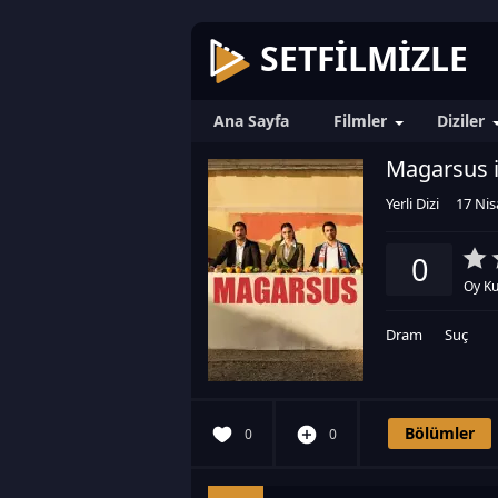
SETFILMIZLE
Ana Sayfa
Filmler
Diziler
Magarsus i
Yerli Dizi
17 Nis
0
Oy Ku
Dram
Suç
Bölümler
0
0