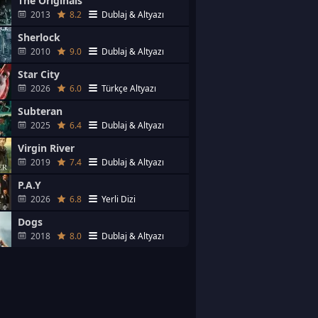
The Originals
2013
8.2
Dublaj & Altyazı
Sherlock
2010
9.0
Dublaj & Altyazı
Star City
2026
6.0
Türkçe Altyazı
Subteran
2025
6.4
Dublaj & Altyazı
Virgin River
2019
7.4
Dublaj & Altyazı
P.A.Y
2026
6.8
Yerli Dizi
Dogs
2018
8.0
Dublaj & Altyazı