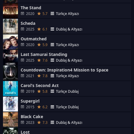
The Stand
2020
5.7
Türkçe Altyazı
Scheda
2025
6.1
Dublaj & Altyazı
Outmatched
2020
5.9
Türkçe Altyazı
Last Samurai Standing
2025
7.6
Dublaj & Altyazı
Countdown: Inspiration4 Mission to Space
2021
7.8
Türkçe Altyazı
Carol’s Second Act
2019
5.8
Türkçe Dublaj
Supergirl
2015
6.2
Türkçe Dublaj
Black Cake
2023
7.3
Dublaj & Altyazı
Lost