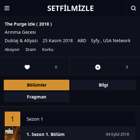
SETFILMIZLE
The Purge izle (
2018
)
Arınma Gecesi
Dublaj & Altyazı
25 Kasım 2018
ABD
Syfy
,
USA Network
Aksiyon
Dram
Korku
0
0
Bölümler
Bilgi
Fragman
1
Sezon 1
1. Sezon 1. Bölüm
04 Eylül 2018