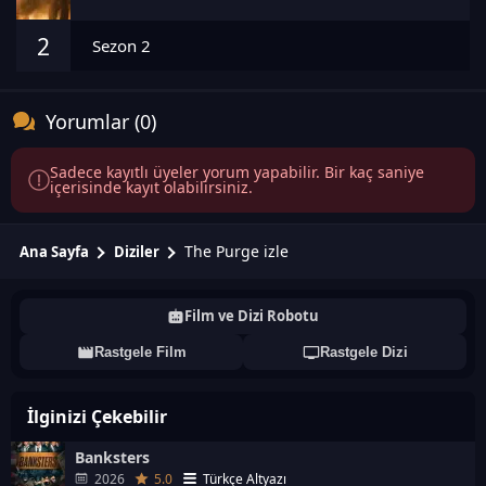
2
Sezon 2
Yorumlar (0)
Sadece kayıtlı üyeler yorum yapabilir. Bir kaç saniye
içerisinde kayıt olabilirsiniz.
The Purge izle
Ana Sayfa
Diziler
Film ve Dizi Robotu
Rastgele Film
Rastgele Dizi
İlginizi Çekebilir
Banksters
2026
5.0
Türkçe Altyazı