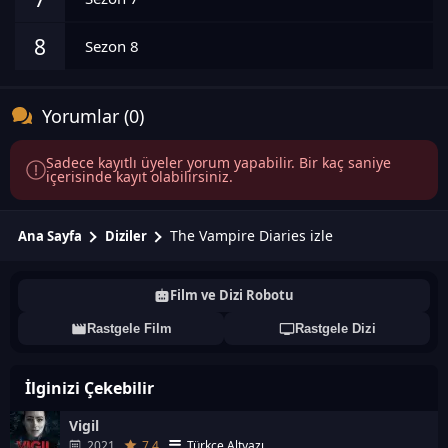
8
Sezon 8
Yorumlar (0)
Sadece kayıtlı üyeler yorum yapabilir. Bir kaç saniye
içerisinde kayıt olabilirsiniz.
The Vampire Diaries izle
Ana Sayfa
Diziler
Film ve Dizi Robotu
Rastgele Film
Rastgele Dizi
İlginizi Çekebilir
Vigil
2021
7.4
Türkçe Altyazı