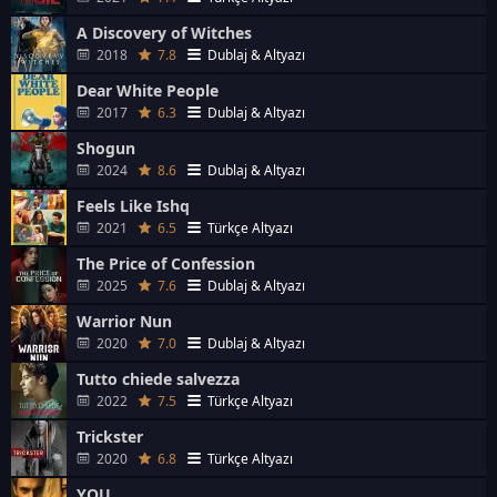
A Discovery of Witches
2018
7.8
Dublaj & Altyazı
Dear White People
2017
6.3
Dublaj & Altyazı
Shogun
2024
8.6
Dublaj & Altyazı
Feels Like Ishq
2021
6.5
Türkçe Altyazı
The Price of Confession
2025
7.6
Dublaj & Altyazı
Warrior Nun
2020
7.0
Dublaj & Altyazı
Tutto chiede salvezza
2022
7.5
Türkçe Altyazı
Trickster
2020
6.8
Türkçe Altyazı
YOU