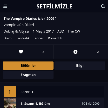
SETFILMIZLE
The Vampire Diaries izle (
2009
)
Vampir Günlükleri
Dublaj & Altyazı
1 Mayıs 2017
ABD
The CW
Dram
Fantastik
Korku
Romantik
2
2
Bölümler
Bilgi
Fragman
1
Sezon 1
1. Sezon 1. Bölüm
10 Eylül 2009