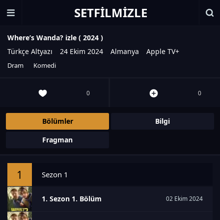
SETFILMIZLE
Where’s Wanda? izle (
2024
)
Türkçe Altyazı
24 Ekim 2024
Almanya
Apple TV+
Dram
Komedi
0
0
Bölümler
Bilgi
Fragman
1
Sezon 1
1. Sezon 1. Bölüm
02 Ekim 2024