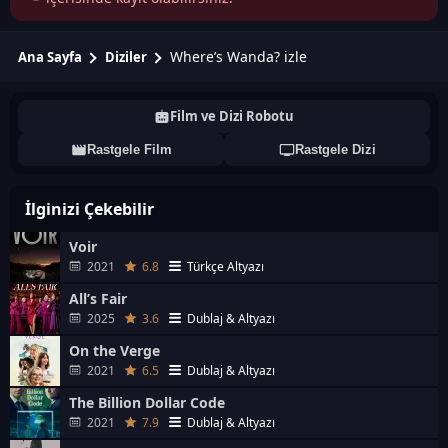
Where’s Wanda? izle
Ana Sayfa
Diziler
Film ve Dizi Robotu
Rastgele Film
Rastgele Dizi
İlginizi Çekebilir
Voir
2021
6.8
Türkçe Altyazı
All’s Fair
2025
3.6
Dublaj & Altyazı
On the Verge
2021
6.5
Dublaj & Altyazı
The Billion Dollar Code
2021
7.9
Dublaj & Altyazı