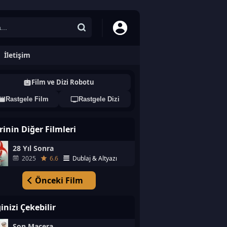
İletişim
Film ve Dizi Robotu
Rastgele Film
Rastgele Dizi
rinin Diğer Filmleri
28 Yıl Sonra
2025
6.6
Dublaj & Altyazı
Önceki Film
ginizi Çekebilir
Son Macera