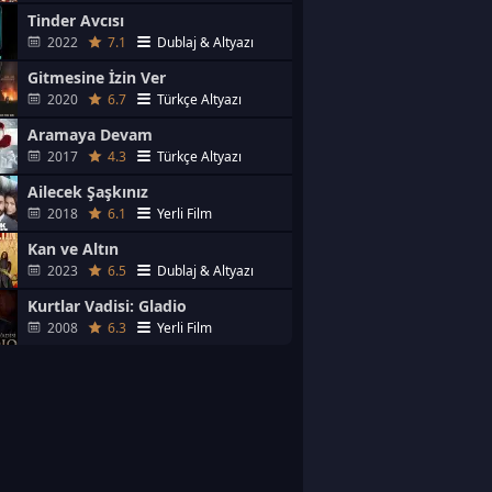
Tinder Avcısı
2022
7.1
Dublaj & Altyazı
Gitmesine İzin Ver
2020
6.7
Türkçe Altyazı
Aramaya Devam
2017
4.3
Türkçe Altyazı
Ailecek Şaşkınız
2018
6.1
Yerli Film
Kan ve Altın
2023
6.5
Dublaj & Altyazı
Kurtlar Vadisi: Gladio
2008
6.3
Yerli Film