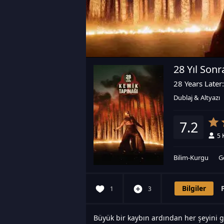
28 Yıl Sonr
28 Years Late
Dublaj & Altyazı
7.2
5
Bilim-Kurgu
G
Bilgiler
1
3
Büyük bir kaybın ardından her şeyini 