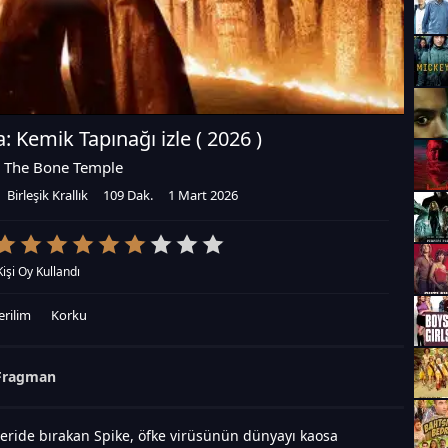
a: Kemik Tapınağı izle (
2026
)
r: The Bone Temple
Birleşik Krallık
109 Dak.
1 Mart 2026
Kişi Oy Kullandı
erilim
Korku
Fragman
geride bırakan Spike, öfke virüsünün dünyayı kaosa