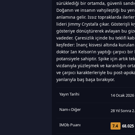
sürüklediği bir ortamda, güvenli sandı
Doğanın ve insanın vahşileştiği bu y
anlamına gelir. Issız topraklarda ilerl
lideri Jimmy Crystal’a çıkar. Gösterişli k
gösteriye dönüştürerek avlayan bu gizem
vadeder. Çaresizlik içinde bu teklifi 
keşfeder: İnanç kisvesi altında kurula
doktor Ian Kelson’ın yaptığı çarpıcı bir
potansiyele sahiptir. Spike için artık 
vicdanıyla yüzleşmek ve karanlığın orta
ve çarpıcı karakterleriyle bu post-apoka
yanlarıyla baş başa bırakıyor.
Yayın Tarihi
14 Ocak 2026
Nam-ı Diğer
28 Yıl Sonra 
IMDb Puanı
7.4
68.025