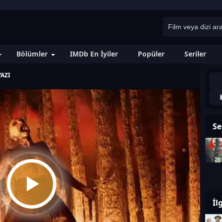
Bölümler
IMDb En İyiler
Popüler
Seriler
AZI
Se
İl