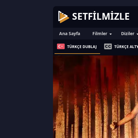
SETFILMIZLE
Ana Sayfa
Filmler
Diziler
TÜRKÇE DUBLAJ
TÜRKÇE ALTY