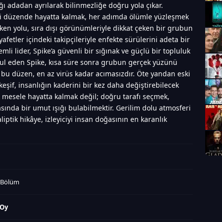
ğı adadan ayrılarak bilinmezliğe doğru yola çıkar.
eni düzende hayatta kalmak, her adımda ölümle yüzleşmek
erken yolu, sıra dışı görünümleriyle dikkat çeken bir grubun
ıyafetler içindeki takipçileriyle enfekte sürülerini adeta bir
li lider, Spike’a güvenli bir sığınak ve güçlü bir topluluk
kabul eden Spike, kısa süre sonra grubun gerçek yüzünü
n bu düzen, en az virüs kadar acımasızdır. Öte yandan eski
 keşif, insanlığın kaderini bir kez daha değiştirebilecek
tek mesele hayatta kalmak değil; doğru tarafı seçmek,
sında bir umut ışığı bulabilmektir. Gerilim dolu atmosferi
liptik hikâye, izleyiciyi insan doğasının en karanlık
2.Bölüm
 Oy