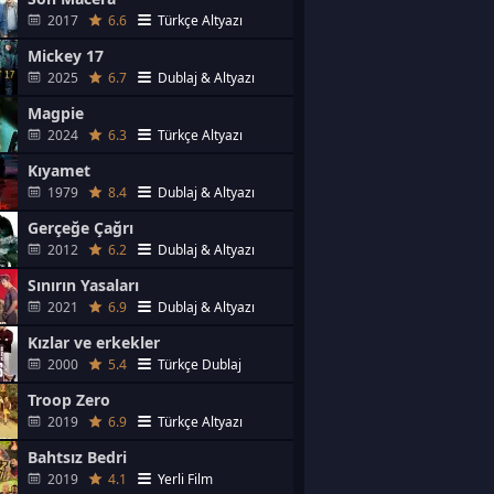
2017
6.6
Türkçe Altyazı
Mickey 17
2025
6.7
Dublaj & Altyazı
Magpie
2024
6.3
Türkçe Altyazı
Kıyamet
1979
8.4
Dublaj & Altyazı
Gerçeğe Çağrı
2012
6.2
Dublaj & Altyazı
Sınırın Yasaları
2021
6.9
Dublaj & Altyazı
Kızlar ve erkekler
2000
5.4
Türkçe Dublaj
Troop Zero
2019
6.9
Türkçe Altyazı
Bahtsız Bedri
2019
4.1
Yerli Film