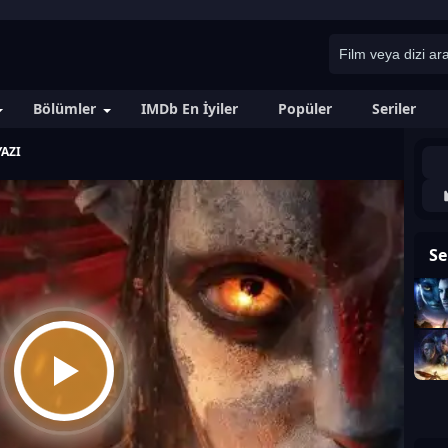
Bölümler
IMDb En İyiler
Popüler
Seriler
AZI
Se