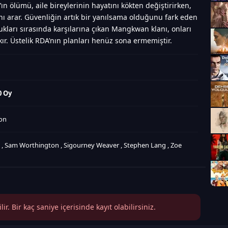
n ölümü, aile bireylerinin hayatını kökten değiştirirken,
ını arar. Güvenliğin artık bir yanılsama olduğunu fark eden
ulukları sırasında karşılarına çıkan Mangkwan klanı, onları
ır. Üstelik RDA’nın planları henüz sona ermemiştir.
0 Oy
on
n
,
Sam Worthington
,
Sigourney Weaver
,
Stephen Lang
,
Zoe
r. Bir kaç saniye içerisinde kayıt olabilirsiniz.