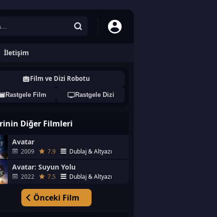
İletişim
Film ve Dizi Robotu
Rastgele Film
Rastgele Dizi
rinin Diğer Filmleri
Avatar
2009
7.9
Dublaj & Altyazı
Avatar: Suyun Yolu
2022
7.5
Dublaj & Altyazı
Önceki Film