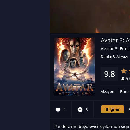
Avatar 3: A
Avatar 3: Fire
Dublaj & Altyazı
9.8
9
Aksiyon
Bilim
Bilgiler
1
3
Pandora’nın büyüleyici kıyılarında sığı