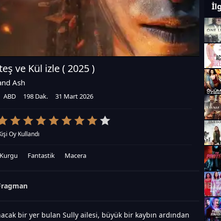
İl
teş ve Kül izle (
2025
)
 and Ash
ABD
198 Dak.
31 Mart 2026
Kişi Oy Kullandı
-Kurgu
Fantastik
Macera
Fragman
nacak bir yer bulan Sully ailesi, büyük bir kaybın ardından