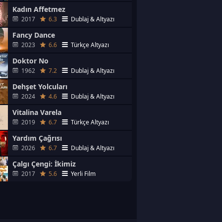
Kadın Affetmez
2017
6.3
Dublaj & Altyazı
Fancy Dance
2023
6.6
Türkçe Altyazı
Doktor No
1962
7.2
Dublaj & Altyazı
Dehşet Yolcuları
2024
4.6
Dublaj & Altyazı
Vitalina Varela
2019
6.7
Türkçe Altyazı
Yardım Çağrısı
2026
6.7
Dublaj & Altyazı
Çalgı Çengi: İkimiz
2017
5.6
Yerli Film