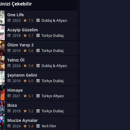
ginizi Çekebilir
One Life
2023
7.5
Dublaj & Altyazı
Acayip Güzelim
2018
5.7
Türkçe Dublaj
Ölüm Yarışı 2
2010
5.6
Türkçe Dublaj
Yalnız Öl
2024
5.8
Dublaj & Altyazı
Şeytanın Gelini
2016
6.0
Türkçe Dublaj
Himaye
2021
6.1
Türkçe Altyazı
Ibiza
2018
5.2
Türkçe Dublaj
Mucize Aynalar
2024
5.4
Yerli Film