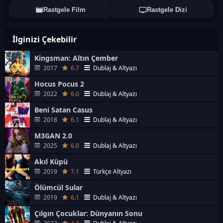
Rastgele Film
Rastgele Dizi
İlginizi Çekebilir
Kingsman: Altın Çember
2017
6.7
Dublaj & Altyazı
Hocus Pocus 2
2022
6.0
Dublaj & Altyazı
Beni Satan Casus
2018
6.1
Dublaj & Altyazı
M3GAN 2.0
2025
6.0
Dublaj & Altyazı
Akıl Küpü
2019
7.1
Türkçe Altyazı
Ölümcül Sular
2019
6.1
Dublaj & Altyazı
Çılgın Çocuklar: Dünyanın Sonu