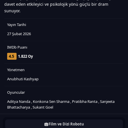
davet eden etkileyici ve psikolojik yönü güçlü bir dram
sunuyor.
Yayın Tarihi
27 Şubat 2026
IMDb Puanı
4.5
1.822 Oy
Yönetmen
Anubhuti Kashyap
Oyuncular
Aditya Nanda
,
Konkona Sen Sharma
,
Pratibha Ranta
,
Sanjeeta
Bhattacharya
,
Sukant Goel
Film ve Dizi Robotu