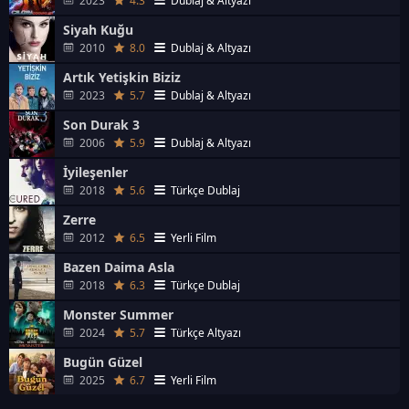
2023
4.3
Dublaj & Altyazı
Siyah Kuğu
2010
8.0
Dublaj & Altyazı
Artık Yetişkin Biziz
2023
5.7
Dublaj & Altyazı
Son Durak 3
2006
5.9
Dublaj & Altyazı
İyileşenler
2018
5.6
Türkçe Dublaj
Zerre
2012
6.5
Yerli Film
Bazen Daima Asla
2018
6.3
Türkçe Dublaj
Monster Summer
2024
5.7
Türkçe Altyazı
Bugün Güzel
2025
6.7
Yerli Film