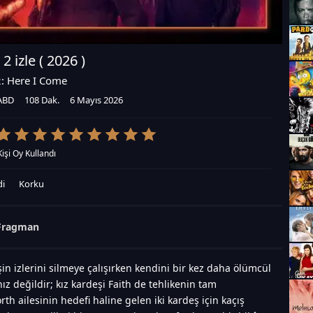
2 izle (
2026
)
2: Here I Come
ABD
108 Dak.
6 Mayıs 2026
Kişi Oy Kullandı
i
Korku
Fragman
n izlerini silmeye çalışırken kendini bir kez daha ölümcül
ız değildir; kız kardeşi Faith de tehlikenin tam
th ailesinin hedefi haline gelen iki kardeş için kaçış