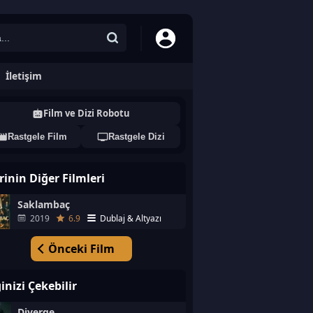
İletişim
Film ve Dizi Robotu
Rastgele Film
Rastgele Dizi
rinin Diğer Filmleri
Saklambaç
2019
6.9
Dublaj & Altyazı
Önceki Film
ginizi Çekebilir
Diverge