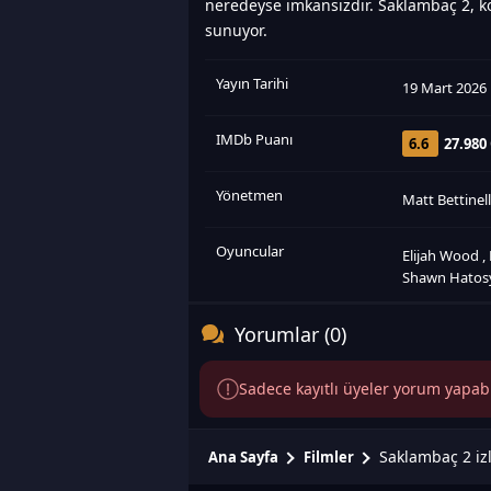
neredeyse imkansızdır. Saklambaç 2, ko
sunuyor.
Yayın Tarihi
19 Mart 2026
IMDb Puanı
6.6
27.980
Yönetmen
Matt Bettinell
Oyuncular
Elijah Wood
,
Shawn Hatos
Yorumlar (0)
Sadece kayıtlı üyeler yorum yapabili
Saklambaç 2 iz
Ana Sayfa
Filmler