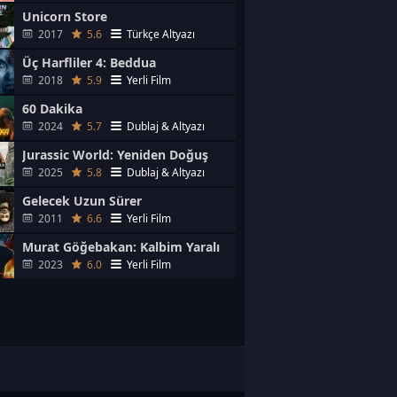
Unicorn Store
2017
5.6
Türkçe Altyazı
Üç Harfliler 4: Beddua
2018
5.9
Yerli Film
60 Dakika
2024
5.7
Dublaj & Altyazı
Jurassic World: Yeniden Doğuş
2025
5.8
Dublaj & Altyazı
Gelecek Uzun Sürer
2011
6.6
Yerli Film
Murat Göğebakan: Kalbim Yaralı
2023
6.0
Yerli Film