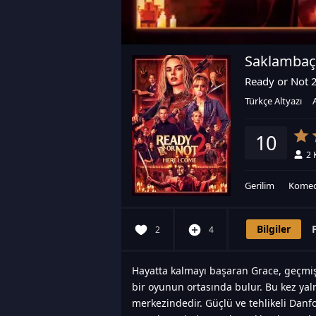
Saklambaç 
Ready or Not 
Türkçe Altyazı
10
2
Gerilim
Komed
Bilgiler
2
4
Hayatta kalmayı başaran Grace, geçmişi
bir oyunun ortasında bulur. Bu kez yaln
merkezindedir. Güçlü ve tehlikeli Danfor