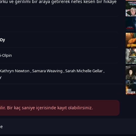
rku ve gerilimi bir araya getirerek nefes kesen bir hikâye
 Oy
i-Olpin
Kathryn Newton
,
Samara Weaving
,
Sarah Michelle Gellar
,
y
r. Bir kaç saniye içerisinde kayıt olabilirsiniz.
le