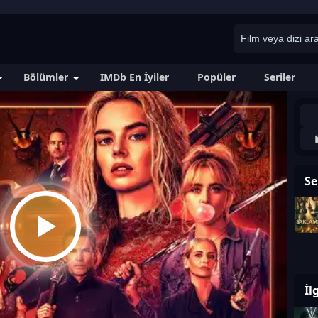
Bölümler
IMDb En İyiler
Popüler
Seriler
Se
İl