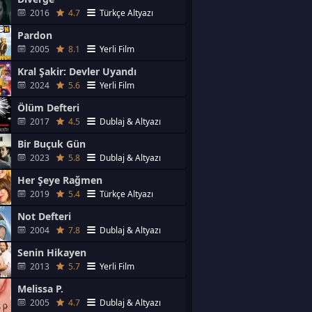
2016
4.7
Türkçe Altyazı
Pardon
2005
8.1
Yerli Film
Kral Şakir: Devler Uyandı
2024
5.6
Yerli Film
Ölüm Defteri
2017
4.5
Dublaj & Altyazı
Bir Buçuk Gün
2023
5.8
Dublaj & Altyazı
Her Şeye Rağmen
2019
5.4
Türkçe Altyazı
Not Defteri
2004
7.8
Dublaj & Altyazı
Senin Hikayen
2013
5.7
Yerli Film
Melissa P.
2005
4.7
Dublaj & Altyazı