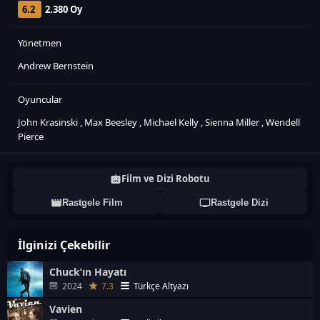
6.2
2.380 Oy
Yönetmen
Andrew Bernstein
Oyuncular
John Krasinski
,
Max Beesley
,
Michael Kelly
,
Sienna Miller
,
Wendell
Pierce
Film ve Dizi Robotu
Rastgele Film
Rastgele Dizi
İlginizi Çekebilir
Chuck’ın Hayatı
2024
7.3
Türkçe Altyazı
Vavien