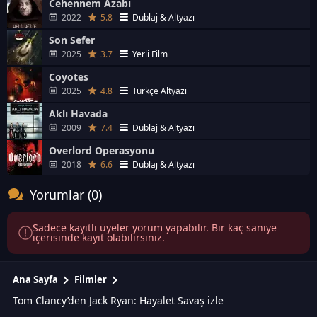
Cehennem Azabı
2022
5.8
Dublaj & Altyazı
Son Sefer
2025
3.7
Yerli Film
Coyotes
2025
4.8
Türkçe Altyazı
Aklı Havada
2009
7.4
Dublaj & Altyazı
Overlord Operasyonu
2018
6.6
Dublaj & Altyazı
Yorumlar (0)
Sadece kayıtlı üyeler yorum yapabilir. Bir kaç saniye
içerisinde kayıt olabilirsiniz.
Ana Sayfa
Filmler
Tom Clancy’den Jack Ryan: Hayalet Savaş izle