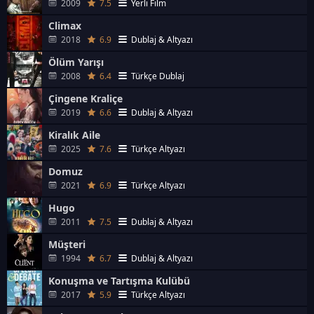
2009
7.5
Yerli Film
Climax
2018
6.9
Dublaj & Altyazı
Ölüm Yarışı
2008
6.4
Türkçe Dublaj
Çingene Kraliçe
2019
6.6
Dublaj & Altyazı
Kiralık Aile
2025
7.6
Türkçe Altyazı
Domuz
2021
6.9
Türkçe Altyazı
Hugo
2011
7.5
Dublaj & Altyazı
Müşteri
1994
6.7
Dublaj & Altyazı
Konuşma ve Tartışma Kulübü
2017
5.9
Türkçe Altyazı