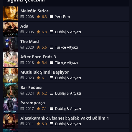
Meleğin Sırları
2008
6.3
Yerli Film
Ada
2005
6.8
Dublaj & Altyazı
The Maid
2020
5.6
Türkçe Altyazı
After Porn Ends 3
2018
5.4
Türkçe Altyazı
Mutluluk Şimdi Başlıyor
2023
6.1
Dublaj & Altyazı
Bar Fedaisi
2024
6.2
Dublaj & Altyazı
Paramparça
2017
7.1
Dublaj & Altyazı
Alacakaranlık Efsanesi: Şafak Vakti Bölüm 1
2011
5.0
Dublaj & Altyazı