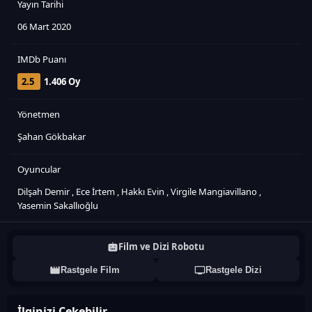
Yayın Tarihi
06 Mart 2020
IMDb Puanı
2.5
1.406 Oy
Yönetmen
Şahan Gökbakar
Oyuncular
Dilşah Demir
,
Ece İrtem
,
Hakkı Evin
,
Virgile Mangiavillano
,
Yasemin Sakallıoğlu
Film ve Dizi Robotu
Rastgele Film
Rastgele Dizi
İlginizi Çekebilir