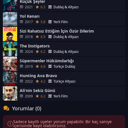
Küçük Şeyler
2021
6.3
Dublaj & Altyazı
Yol Kenarı
2017
5.8
Yerli Film
Sizi Rahatsız Ettiğim İçin Özür Dilerim
2018
6.9
Dublaj & Altyazı
The Instigators
2024
6.2
Dublaj & Altyazı
Süpermenler Hükümdarlığı
2019
6.8
Türkçe Dublaj
Hunting Ava Bravo
2022
4.2
Türkçe Altyazı
Ali’nin Sekiz Günü
2009
6.2
Yerli Film
Yorumlar (0)
Sadece kayıtlı üyeler yorum yapabilir. Bir kaç saniye
içerisinde kayıt olabilirsiniz.