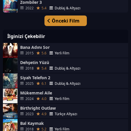
Zombiler 3
2022
5.4
Dublaj & Altyazı
Önceki Film
İlginizi Çekebilir
Bana Adını Sor
2015
5.6
Yerli Film
Dehşetin Yüzü
2018
5.4
Dublaj & Altyazı
Siyah Telefon 2
2025
6.1
Dublaj & Altyazı
Mükemmel Aile
2024
4.0
Yerli Film
Birthright Outlaw
2023
4.9
Türkçe Altyazı
Bal Kaymak
2018
5.2
Yerli Film