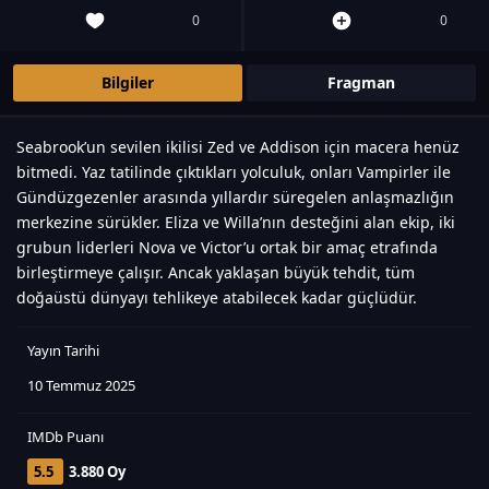
0
0
Bilgiler
Fragman
Seabrook’un sevilen ikilisi Zed ve Addison için macera henüz
bitmedi. Yaz tatilinde çıktıkları yolculuk, onları Vampirler ile
Gündüzgezenler arasında yıllardır süregelen anlaşmazlığın
merkezine sürükler. Eliza ve Willa’nın desteğini alan ekip, iki
grubun liderleri Nova ve Victor’u ortak bir amaç etrafında
birleştirmeye çalışır. Ancak yaklaşan büyük tehdit, tüm
doğaüstü dünyayı tehlikeye atabilecek kadar güçlüdür.
Yayın Tarihi
10 Temmuz 2025
IMDb Puanı
5.5
3.880 Oy