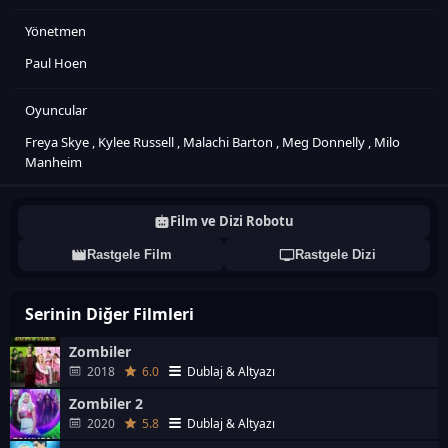
Yönetmen
Paul Hoen
Oyuncular
Freya Skye
,
Kylee Russell
,
Malachi Barton
,
Meg Donnelly
,
Milo
Manheim
Film ve Dizi Robotu
Rastgele Film
Rastgele Dizi
Serinin Diğer Filmleri
Zombiler
2018
6.0
Dublaj & Altyazı
Zombiler 2
2020
5.8
Dublaj & Altyazı