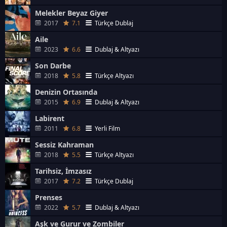
Melekler Beyaz Giyer
2017
7.1
Türkçe Dublaj
Aile
2023
6.6
Dublaj & Altyazı
Son Darbe
2018
5.8
Türkçe Altyazı
Denizin Ortasında
2015
6.9
Dublaj & Altyazı
Labirent
2011
6.8
Yerli Film
Sessiz Kahraman
2018
5.5
Türkçe Altyazı
Tarihsiz, İmzasız
2017
7.2
Türkçe Dublaj
Prenses
2022
5.7
Dublaj & Altyazı
Aşk ve Gurur ve Zombiler