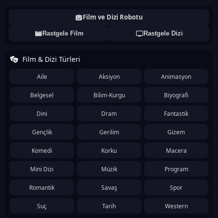
Film ve Dizi Robotu
Rastgele Film
Rastgele Dizi
Film & Dizi Türleri
Aile
Aksiyon
Animasyon
Belgesel
Bilim-Kurgu
Biyografi
Dini
Dram
Fantastik
Gençlik
Gerilim
Gizem
Komedi
Korku
Macera
Mini Dizi
Müzik
Program
Romantik
Savaş
Spor
Suç
Tarih
Western