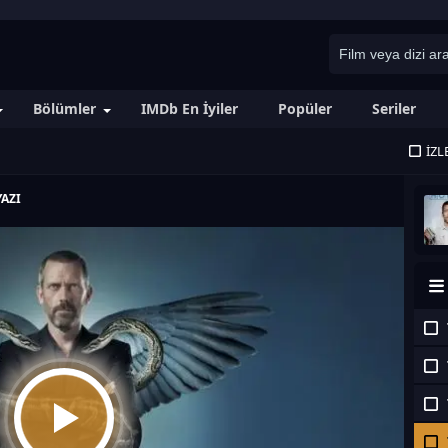
Bölümler
IMDb En İyiler
Popüler
Seriler
İZL
AZI