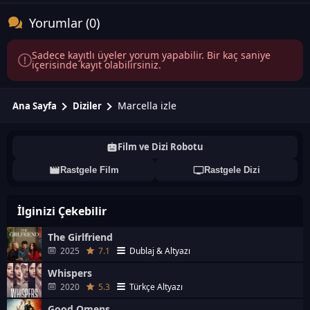
Yorumlar (0)
Sadece kayıtlı üyeler yorum yapabilir. Bir kaç saniye
içerisinde kayıt olabilirsiniz.
Marcella izle
Ana Sayfa
Diziler
Film ve Dizi Robotu
Rastgele Film
Rastgele Dizi
İlginizi Çekebilir
The Girlfriend
2025
7.1
Dublaj & Altyazı
Whispers
2020
5.3
Türkçe Altyazı
Good Omens