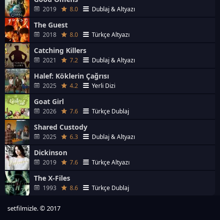
2019
8.0
Dublaj & Altyazı
The Guest
2018
8.0
Türkçe Altyazı
Catching Killers
2021
7.2
Dublaj & Altyazı
Halef: Köklerin Çağrısı
2025
4.2
Yerli Dizi
Goat Girl
2026
7.6
Türkçe Dublaj
Shared Custody
2025
6.3
Dublaj & Altyazı
Dickinson
2019
7.6
Türkçe Altyazı
The X-Files
1993
8.6
Türkçe Dublaj
setfilmizle. © 2017