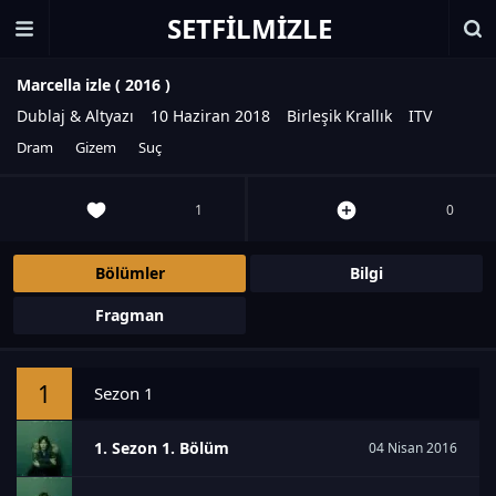
SETFILMIZLE
Marcella izle (
2016
)
Dublaj & Altyazı
10 Haziran 2018
Birleşik Krallık
ITV
Dram
Gizem
Suç
1
0
Bölümler
Bilgi
Fragman
1
Sezon 1
1. Sezon 1. Bölüm
04 Nisan 2016