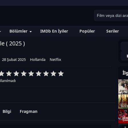
Bölümler
IMDb En İyiler
Popüler
Seriler
le (
2025
)
28 Şubat 2025
Hollanda
Netflix
İl
llanılmadı
Bilgi
Fragman