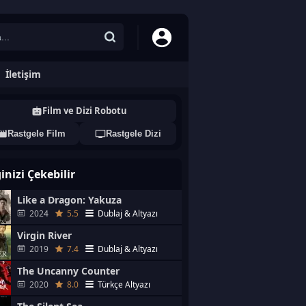
İletişim
Film ve Dizi Robotu
Rastgele Film
Rastgele Dizi
ginizi Çekebilir
Like a Dragon: Yakuza
2024
5.5
Dublaj & Altyazı
Virgin River
2019
7.4
Dublaj & Altyazı
The Uncanny Counter
2020
8.0
Türkçe Altyazı