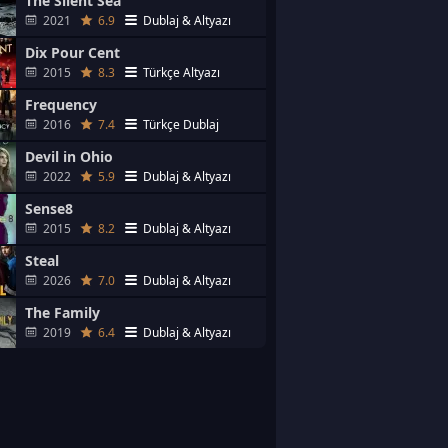
The Silent Sea
2021
6.9
Dublaj & Altyazı
Dix Pour Cent
2015
8.3
Türkçe Altyazı
Frequency
2016
7.4
Türkçe Dublaj
Devil in Ohio
2022
5.9
Dublaj & Altyazı
Sense8
2015
8.2
Dublaj & Altyazı
Steal
2026
7.0
Dublaj & Altyazı
The Family
2019
6.4
Dublaj & Altyazı