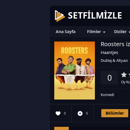
SETFILMIZLE
Ana Sayfa
Filmler
Diziler
Roosters iz
Haantjes
Dublaj & Altyazı
0
Oy Ku
Komedi
Bölümler
0
0