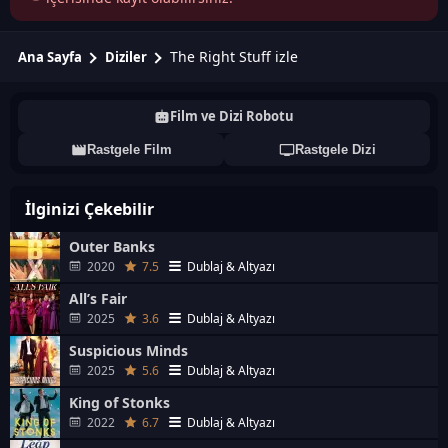
The Right Stuff izle
Ana Sayfa
Diziler
Film ve Dizi Robotu
Rastgele Film
Rastgele Dizi
İlginizi Çekebilir
Outer Banks
2020
7.5
Dublaj & Altyazı
All’s Fair
2025
3.6
Dublaj & Altyazı
Suspicious Minds
2025
5.6
Dublaj & Altyazı
King of Stonks
2022
6.7
Dublaj & Altyazı