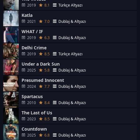
2019
8.1
Türkçe Altyazı
Katla
2021
7.0
Dublaj & Altyazı
WHAT / IF
2019
6.3
Dublaj & Altyazı
Delhi Crime
2019
8.5
Türkçe Altyazı
Under a Dark Sun
2025
5.8
Dublaj & Altyazı
Presumed Innocent
2024
7.7
Dublaj & Altyazı
Spartacus
2010
8.4
Dublaj & Altyazı
The Last of Us
2023
8.5
Dublaj & Altyazı
Countdown
2025
6.8
Dublaj & Altyazı