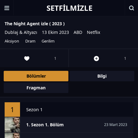
SETFILMIZLE
The Night Agent izle (
2023
)
Dublaj & Altyazı
13 Ekim 2023
ABD
Netflix
Aksiyon
Dram
Gerilim
1
1
Bölümler
Bilgi
Fragman
1
Sezon 1
1. Sezon 1. Bölüm
23 Mart 2023