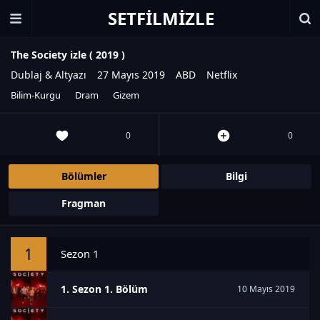
SETFILMIZLE
The Society izle (
2019
)
Dublaj & Altyazı
27 Mayıs 2019
ABD
Netflix
Bilim-Kurgu
Dram
Gizem
0
0
Bölümler
Bilgi
Fragman
1
Sezon 1
1. Sezon 1. Bölüm
10 Mayıs 2019