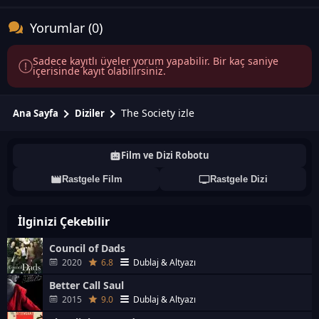
Yorumlar (0)
Sadece kayıtlı üyeler yorum yapabilir. Bir kaç saniye
içerisinde kayıt olabilirsiniz.
The Society izle
Ana Sayfa
Diziler
Film ve Dizi Robotu
Rastgele Film
Rastgele Dizi
İlginizi Çekebilir
Council of Dads
2020
6.8
Dublaj & Altyazı
Better Call Saul
2015
9.0
Dublaj & Altyazı