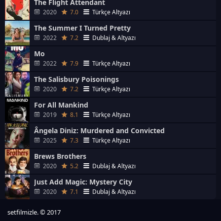
The Flight Attendant
2020
7.0
Türkçe Altyazı
The Summer I Turned Pretty
2022
7.2
Dublaj & Altyazı
Mo
2022
7.9
Türkçe Altyazı
The Salisbury Poisonings
2020
7.2
Türkçe Altyazı
For All Mankind
2019
8.1
Türkçe Altyazı
Ângela Diniz: Murdered and Convicted
2025
7.3
Türkçe Altyazı
Brews Brothers
2020
5.2
Dublaj & Altyazı
Just Add Magic: Mystery City
2020
7.1
Dublaj & Altyazı
setfilmizle. © 2017