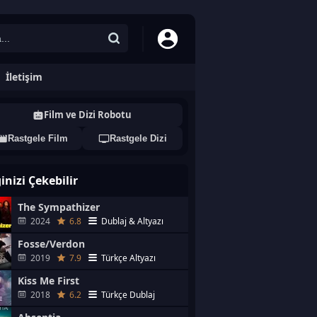
İletişim
Film ve Dizi Robotu
Rastgele Film
Rastgele Dizi
ginizi Çekebilir
The Sympathizer
2024
6.8
Dublaj & Altyazı
Fosse/Verdon
2019
7.9
Türkçe Altyazı
Kiss Me First
2018
6.2
Türkçe Dublaj