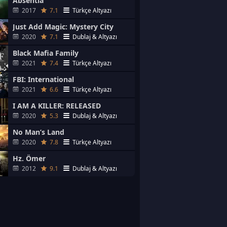
Absentia
2017
7.1
Türkçe Altyazı
Just Add Magic: Mystery City
2020
7.1
Dublaj & Altyazı
Black Mafia Family
2021
7.4
Türkçe Altyazı
FBI: International
2021
6.6
Türkçe Altyazı
I AM A KILLER: RELEASED
2020
5.3
Dublaj & Altyazı
No Man’s Land
2020
7.8
Türkçe Altyazı
Hz. Ömer
2012
9.1
Dublaj & Altyazı