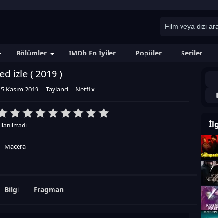
Bölümler
IMDb En İyiler
Popüler
Seriler
d izle (
2019
)
15 Kasım 2019
Tayland
Netflix
İl
llanılmadı
Macera
Bilgi
Fragman