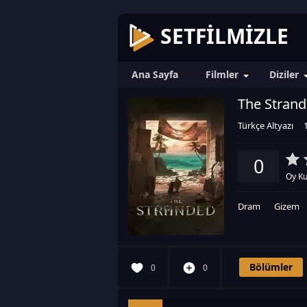
SETFILMIZLE
Ana Sayfa
Filmler
Diziler
The Strande
Türkçe Altyazı
0
Oy Ku
Dram
Gizem
Bölümler
0
0