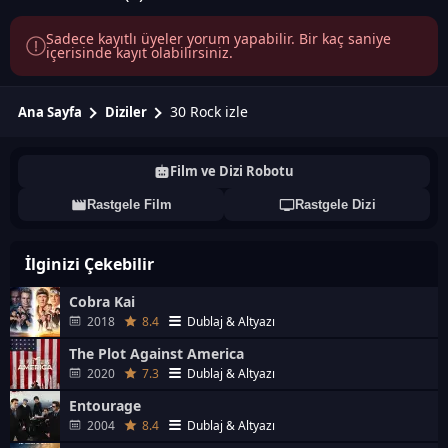
Sadece kayıtlı üyeler yorum yapabilir. Bir kaç saniye
içerisinde kayıt olabilirsiniz.
30 Rock izle
Ana Sayfa
Diziler
Film ve Dizi Robotu
Rastgele Film
Rastgele Dizi
İlginizi Çekebilir
Cobra Kai
2018
8.4
Dublaj & Altyazı
The Plot Against America
2020
7.3
Dublaj & Altyazı
Entourage
2004
8.4
Dublaj & Altyazı