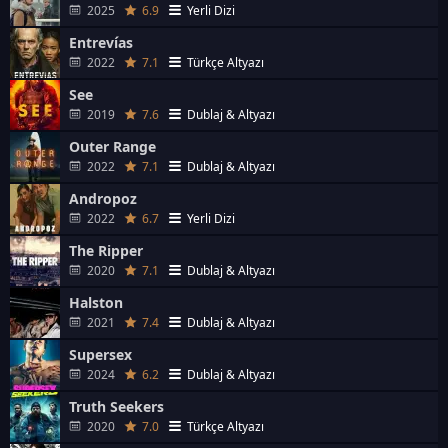
2025
6.9
Yerli Dizi
Entrevías
2022
7.1
Türkçe Altyazı
See
2019
7.6
Dublaj & Altyazı
Outer Range
2022
7.1
Dublaj & Altyazı
Andropoz
2022
6.7
Yerli Dizi
The Ripper
2020
7.1
Dublaj & Altyazı
Halston
2021
7.4
Dublaj & Altyazı
Supersex
2024
6.2
Dublaj & Altyazı
Truth Seekers
2020
7.0
Türkçe Altyazı