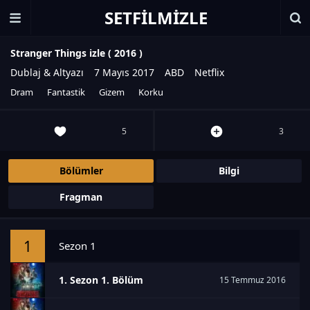
SETFILMIZLE
Stranger Things izle (
2016
)
Dublaj & Altyazı
7 Mayıs 2017
ABD
Netflix
Dram
Fantastik
Gizem
Korku
5
3
Bölümler
Bilgi
Fragman
1
Sezon 1
1. Sezon 1. Bölüm
15 Temmuz 2016