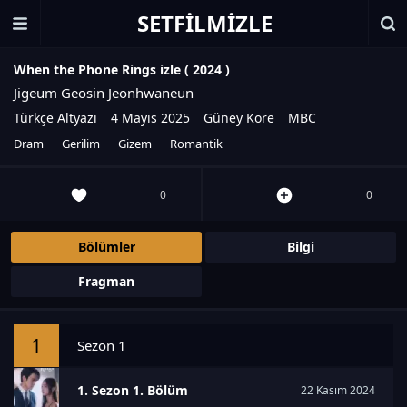
SETFILMIZLE
When the Phone Rings izle (
2024
)
Jigeum Geosin Jeonhwaneun
Türkçe Altyazı
4 Mayıs 2025
Güney Kore
MBC
Dram
Gerilim
Gizem
Romantik
0
0
Bölümler
Bilgi
Fragman
1
Sezon 1
1. Sezon 1. Bölüm
22 Kasım 2024