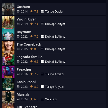
Gotham
2014
7.8
Türkçe Dublaj
Virgin River
2019
7.4
Dublaj & Altyazı
Baymax!
2022
7.2
Dublaj & Altyazı
The Comeback
2005
8.0
Dublaj & Altyazı
Sagrada familia
2022
6.5
Dublaj & Altyazı
Preacher
2016
7.9
Türkçe Altyazı
Kaala Paani
2023
8.0
Türkçe Altyazı
Marnalı
2024
6.3
Yerli Dizi
Kurukshetra