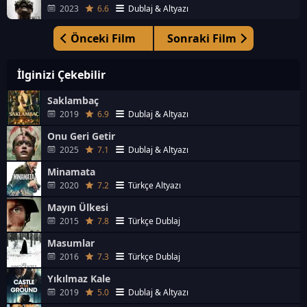
2023
6.6
Dublaj & Altyazı
Önceki Film
Sonraki Film
İlginizi Çekebilir
Saklambaç
2019
6.9
Dublaj & Altyazı
Onu Geri Getir
2025
7.1
Dublaj & Altyazı
Minamata
2020
7.2
Türkçe Altyazı
Mayın Ülkesi
2015
7.8
Türkçe Dublaj
Masumlar
2016
7.3
Türkçe Dublaj
Yıkılmaz Kale
2019
5.0
Dublaj & Altyazı