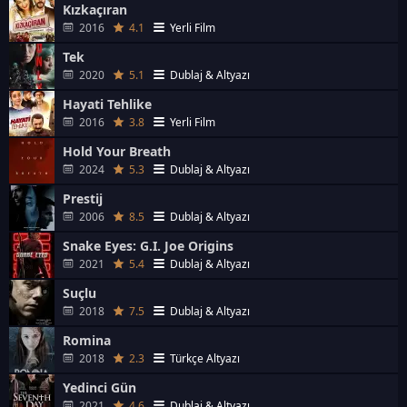
Kızkaçıran
2016
4.1
Yerli Film
Tek
2020
5.1
Dublaj & Altyazı
Hayati Tehlike
2016
3.8
Yerli Film
Hold Your Breath
2024
5.3
Dublaj & Altyazı
Prestij
2006
8.5
Dublaj & Altyazı
Snake Eyes: G.I. Joe Origins
2021
5.4
Dublaj & Altyazı
Suçlu
2018
7.5
Dublaj & Altyazı
Romina
2018
2.3
Türkçe Altyazı
Yedinci Gün
2021
4.6
Dublaj & Altyazı