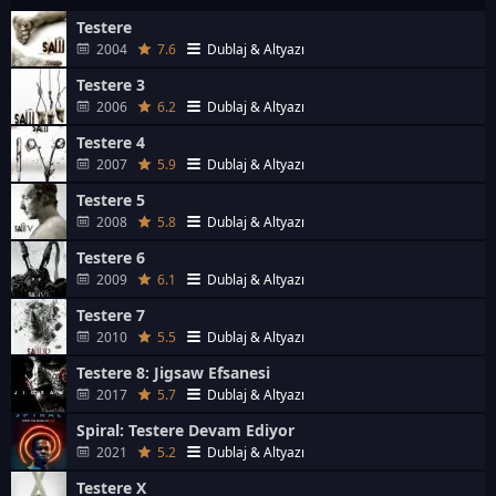
Testere
2004
7.6
Dublaj & Altyazı
Testere 3
2006
6.2
Dublaj & Altyazı
Testere 4
2007
5.9
Dublaj & Altyazı
Testere 5
2008
5.8
Dublaj & Altyazı
Testere 6
2009
6.1
Dublaj & Altyazı
Testere 7
2010
5.5
Dublaj & Altyazı
Testere 8: Jigsaw Efsanesi
2017
5.7
Dublaj & Altyazı
Spiral: Testere Devam Ediyor
2021
5.2
Dublaj & Altyazı
Testere X