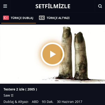
SETFILMIZLE
TÜRKÇE DUBLAJ
TÜRKÇE ALTYAZI
Testere 2 izle (
2005
)
Saw II
Dublaj & Altyazı
ABD
93 Dak.
30 Haziran 2017