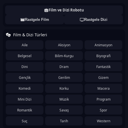
Film ve Dizi Robotu
Rastgele Film
Rastgele Dizi
Film & Dizi Türleri
Aile
Aksiyon
Animasyon
Belgesel
Bilim-Kurgu
Biyografi
Dini
Dram
Fantastik
Gençlik
Gerilim
Gizem
Komedi
Korku
Macera
Mini Dizi
Müzik
Program
Romantik
Savaş
Spor
Suç
Tarih
Western