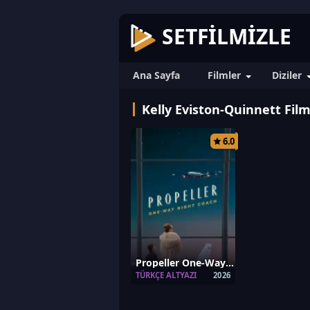
SETFILMIZLE
Ana Sayfa
Filmler
Diziler
Kelly Eviston-Quinnett Filml
6.0
Propeller One-Way Night Coach
TÜRKÇE ALTYAZI
2026